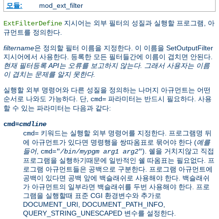
모듈:
mod_ext_filter
지시어는 외부 필터의 성질과 실행할 프로그램, 아
ExtFilterDefine
규먼트를 정의한다.
filtername
은 정의할 필터 이름을 지정한다. 이 이름을 SetOutputFilter
지시어에서 사용한다. 등록한 모든 필터들간에 이름이 겹치면 안된다.
현재 필터등록 API는 오류를 보고하지 않는다. 그래서 사용자는 이름
이 겹치는 문제를 알지 못한다.
실행할 외부 명령어와 다른 성질을 정의하는 나머지 아규먼트는 어떤
순서로 나와도 가능하다. 단,
파라미터는 반드시 필요하다. 사용
cmd=
할 수 있는 파라미터는 다음과 같다:
cmd=
cmdline
키워드는 실행할 외부 명령어를 지정한다. 프로그램명 뒤
cmd=
에 아규먼트가 있다면 명령행을 쌍따옴표로 묶어야 한다 (
예를
들어
,
). 쉘을 거치지않고 직접
cmd="
/bin/mypgm
arg1
arg2
"
프로그램을 실행하기때문에 일반적인 쉘 따옴표는 필요없다. 프
로그램 아규먼트들은 공백으로 구분한다. 프로그램 아규먼트에
공백이 있다면 공백 앞에 백슬래쉬로 사용해야 한다. 백슬래쉬
가 아규먼트의 일부라면 백슬래쉬를 두번 사용해야 한다. 프로
그램을 실행할때 표준 CGI 환경변수와 추가로
DOCUMENT_URI, DOCUMENT_PATH_INFO,
QUERY_STRING_UNESCAPED 변수를 설정한다.