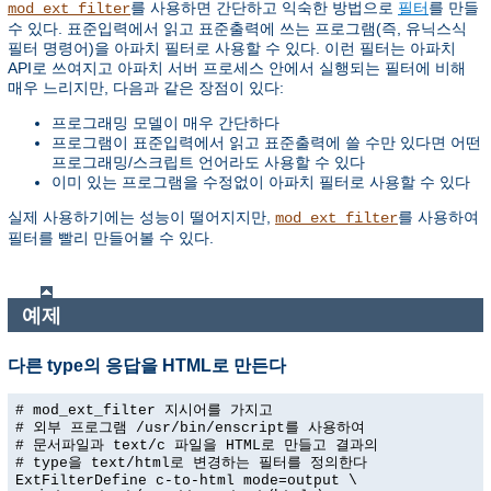
를 사용하면 간단하고 익숙한 방법으로
필터
를 만들
mod_ext_filter
수 있다. 표준입력에서 읽고 표준출력에 쓰는 프로그램(즉, 유닉스식
필터 명령어)을 아파치 필터로 사용할 수 있다. 이런 필터는 아파치
API로 쓰여지고 아파치 서버 프로세스 안에서 실행되는 필터에 비해
매우 느리지만, 다음과 같은 장점이 있다:
프로그래밍 모델이 매우 간단하다
프로그램이 표준입력에서 읽고 표준출력에 쓸 수만 있다면 어떤
프로그래밍/스크립트 언어라도 사용할 수 있다
이미 있는 프로그램을 수정없이 아파치 필터로 사용할 수 있다
실제 사용하기에는 성능이 떨어지지만,
를 사용하여
mod_ext_filter
필터를 빨리 만들어볼 수 있다.
예제
다른 type의 응답을 HTML로 만든다
# mod_ext_filter 지시어를 가지고
# 외부 프로그램 /usr/bin/enscript를 사용하여
# 문서파일과 text/c 파일을 HTML로 만들고 결과의
# type을 text/html로 변경하는 필터를 정의한다
ExtFilterDefine c-to-html mode=output \