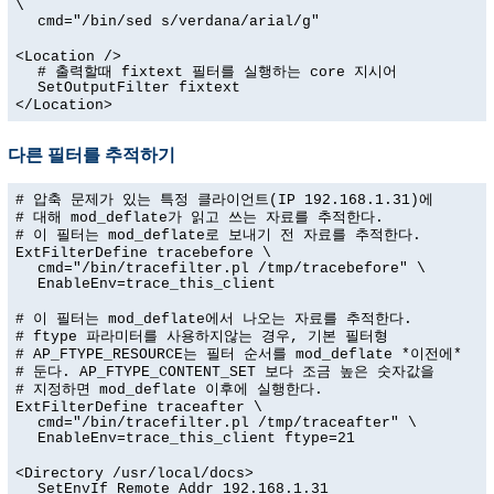
\
cmd="/bin/sed s/verdana/arial/g"
<Location />
# 출력할때 fixtext 필터를 실행하는 core 지시어
SetOutputFilter fixtext
</Location>
다른 필터를 추적하기
# 압축 문제가 있는 특정 클라이언트(IP 192.168.1.31)에
# 대해 mod_deflate가 읽고 쓰는 자료를 추적한다.
# 이 필터는 mod_deflate로 보내기 전 자료를 추적한다.
ExtFilterDefine tracebefore \
cmd="/bin/tracefilter.pl /tmp/tracebefore" \
EnableEnv=trace_this_client
# 이 필터는 mod_deflate에서 나오는 자료를 추적한다.
# ftype 파라미터를 사용하지않는 경우, 기본 필터형
# AP_FTYPE_RESOURCE는 필터 순서를 mod_deflate *이전에*
# 둔다. AP_FTYPE_CONTENT_SET 보다 조금 높은 숫자값을
# 지정하면 mod_deflate 이후에 실행한다.
ExtFilterDefine traceafter \
cmd="/bin/tracefilter.pl /tmp/traceafter" \
EnableEnv=trace_this_client ftype=21
<Directory /usr/local/docs>
SetEnvIf Remote_Addr 192.168.1.31