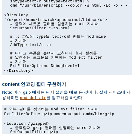
intype=text/c outtype=text/html \
cmd="/usr/bin/enscript --color -W html -Ec -o - -"
<Directory
"/export/home/trawick/apacheinst/htdocs/c">
# 출력에 새로운 필터를 실행하는 core 지시어
SetOutputFilter c-to-html
# .c 파일의 type을 text/c로 만드는 mod_mime
# 지시어
AddType text/c .c
# 디버그 수준을 높여서 요청마다 현재 설정을
# 알려주는 로그문을 기록하는 mod_ext_filter
# 지시어
ExtFilterOptions DebugLevel=1
</Directory>
content 인코딩 필터 구현하기
Note: 아래 gzip 예제는 단지 설명을 예로 든 것이다. 실제 서비스에 사
용하려면
를 참고하길 바란다.
mod_deflate
# 외부 필터를 정의하는 mod_ext_filter 지시어
ExtFilterDefine gzip mode=output cmd=/bin/gzip
<Location /gzipped>
# 출력할때 gzip 필터를 실행하는 core 지시어
SetOutputFilter gzip