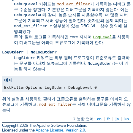
키워드는
가 기록하는 디버그 문
DebugLevel
mod_ext_filter
구 수준을 정한다. 기본값은 디버그문을 기록하지 않는다. 이는
과 같다. 높은 숫자를 사용할수록, 더 많은 디버
DebugLevel=0
그문이 기록되고 서버 성능이 떨어진다. 숫자값의 실제 의미는
앞부분에 있는 DBGLVL_ 상수 정의에 설
mod_ext_filter.c
명되있다.
주의: 필터 로그를 기록하려면 core 지시어
을 사용하
LogLevel
여 디버그문을 아파치 오류로그에 기록해야 한다.
LogStderr | NoLogStderr
키워드는 외부 필터 프로그램이 표준오류로 출력하
LogStderr
는 문구를 아파치 오류로그에 기록한다.
는 이 기
NoLogStderr
능을 하지 않는다.
예제
ExtFilterOptions LogStderr DebugLevel=0
위의 설정을 사용하면 필터가 표준오류로 출력하는 문구를 아파치 오
류로그에 기록하고,
는 자체 디버그문을 기록하지 않
mod_ext_filter
는다.
가능한 언어:
en
|
fr
|
ja
|
ko
Copyright 2026 The Apache Software Foundation.
Licensed under the
Apache License, Version 2.0
.