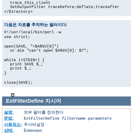
trace_this_client
SetOutputFilter tracebefore;deflate;traceafter
</Directory>
다음은 자료를 추적하는 필터이다:
#!/usr/local/bin/perl -w
use strict;
open(SAVE, ">$ARGV[0]")
or die "can't open $ARGV[0]: $?";
while (<STDIN>) {
print SAVE $_;
print $_;
}
close(SAVE);
ExtFilterDefine
지시어
설명:
외부 필터를 정의한다
문법:
ExtFilterDefine
filtername
parameters
사용장소:
주서버설정
상태:
Extension