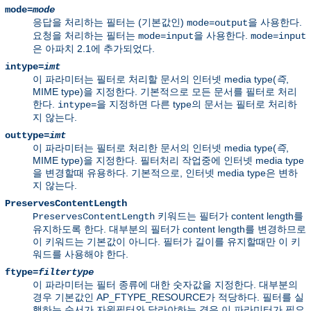
mode=
mode
응답을 처리하는 필터는 (기본값인)
을 사용한다.
mode=output
요청을 처리하는 필터는
을 사용한다.
mode=input
mode=input
은 아파치 2.1에 추가되었다.
intype=
imt
이 파라미터는 필터로 처리할 문서의 인터넷 media type(
즉
,
MIME type)을 지정한다. 기본적으로 모든 문서를 필터로 처리
한다.
을 지정하면 다른 type의 문서는 필터로 처리하
intype=
지 않는다.
outtype=
imt
이 파라미터는 필터로 처리한 문서의 인터넷 media type(
즉
,
MIME type)을 지정한다. 필터처리 작업중에 인터넷 media type
을 변경할때 유용하다. 기본적으로, 인터넷 media type은 변하
지 않는다.
PreservesContentLength
키워드는 필터가 content length를
PreservesContentLength
유지하도록 한다. 대부분의 필터가 content length를 변경하므로
이 키워드는 기본값이 아니다. 필터가 길이를 유지할때만 이 키
워드를 사용해야 한다.
ftype=
filtertype
이 파라미터는 필터 종류에 대한 숫자값을 지정한다. 대부분의
경우 기본값인 AP_FTYPE_RESOURCE가 적당하다. 필터를 실
행하는 순서가 자원필터와 달라야하는 경우 이 파라미터가 필요