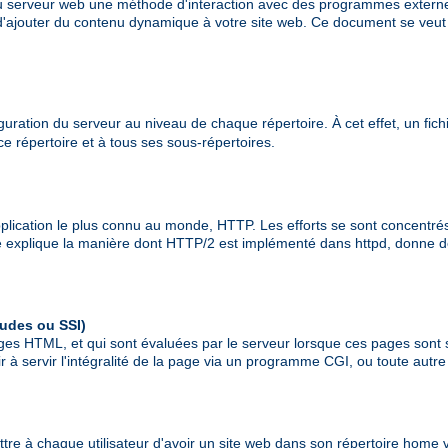
 au serveur web une méthode d'interaction avec des programmes exte
 d'ajouter du contenu dynamique à votre site web. Ce document se veut 
uration du serveur au niveau de chaque répertoire. À cet effet, un fichie
 ce répertoire et à tous ses sous-répertoires.
ication le plus connu au monde, HTTP. Les efforts se sont concentrés su
explique la manière dont HTTP/2 est implémenté dans httpd, donne des
ludes ou SSI)
ges HTML, et qui sont évaluées par le serveur lorsque ces pages sont 
 servir l'intégralité de la page via un programme CGI, ou toute autr
tre à chaque utilisateur d'avoir un site web dans son répertoire home v