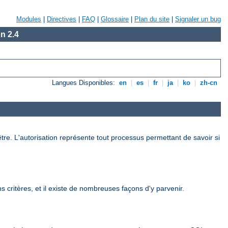
Modules
|
Directives
|
FAQ
|
Glossaire
|
Plan du site
|
Signaler un bug
n 2.4
Langues Disponibles:
en
|
es
|
fr
|
ja
|
ko
|
zh-cn
être. L'autorisation représente tout processus permettant de savoir si
 critères, et il existe de nombreuses façons d'y parvenir.