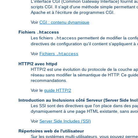
L'interface CGI (Common Gateway Interface) fournit
scripts CGI. Il s'agit d'une méthode simple permettant
Apache et à l'écriture de programmes CGI.
Voir
CGI : contenu dynamique
Fichiers
.htaccess
Les fichiers
permettent de modifier la config
.htaccess
directives de configuration qu'il contient s'appliquent à
Voir
Fichiers
.htaccess
HTTP/2 avec httpd
HTTP/2 est une évolution du protocole de la couche appl
réseau sans modifier la sémantique de HTTP. Ce guide 
recommandations.
Voir le
guide HTTP/2
Introduction au Inclusions côté Serveur (Server Side Inc
Les SSI sont des directives que l'on place dans des pa
dynamiquement à une page HTML existante, sans avoir à
Voir
Server Side Includes (SSI)
Répertoires web de l'utilisateur
Sur les systèmes multi-utilisateurs, vous pouvez permet